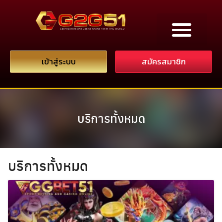
เข้าสู่ระบบ
สมัครสมาชิก
บริการทั้งหมด
บริการทั้งหมด