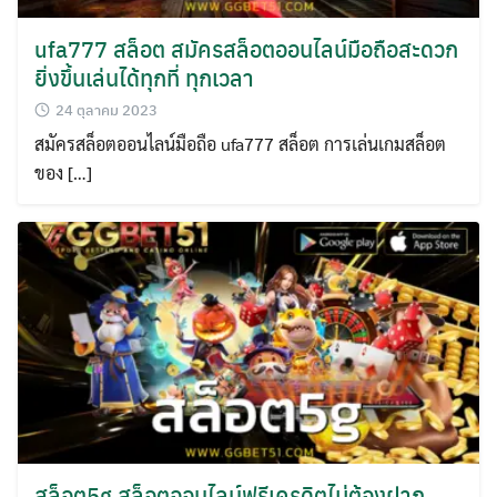
ufa777 สล็อต สมัครสล็อตออนไลน์มือถือสะดวก
ยิ่งขึ้นเล่นได้ทุกที่ ทุกเวลา
24 ตุลาคม 2023
สมัครสล็อตออนไลน์มือถือ ufa777 สล็อต การเล่นเกมสล็อต
ของ […]
สล็อต5g สล็อตออนไลน์ฟรีเครดิตไม่ต้องฝาก