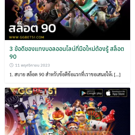
3 ข้อดีของแทงบอลออนไลน์ที่มือใหม่ต้องรู้ สล็อต
90
11 พฤศจิกายน 2023
1. สบาย สล็อต 90 สำหรับข้อดีข้อแรกที่เราขอเสนอให้เ […]