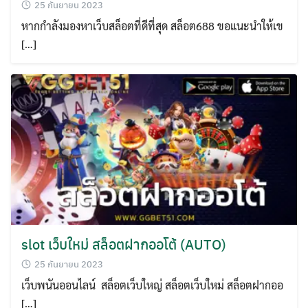
25 กันยายน 2023
หากกำลังมองหาเว็บสล็อตที่ดีที่สุด สล็อต688 ขอแนะนำให้เข
[…]
slot เว็บใหม่ สล็อตฝากออโต้ (AUTO)
25 กันยายน 2023
เว็บพนันออนไลน์ สล็อตเว็บใหญ่ สล็อตเว็บใหม่ สล็อตฝากออ
[…]