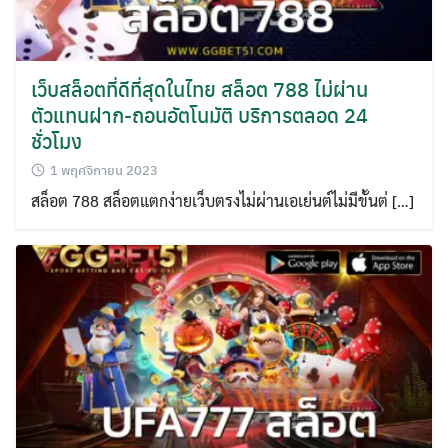
เว็บสล็อตที่ดีที่สุดในไทย สล็อต 788 ไม่ผ่าน
ตัวแทนฝาก-ถอนอัตโนมัติ บริการตลอด 24
ชั่วโมง
1 พฤศจิกายน 2023
สล็อต 788 สล็อตแตกง่ายเว็บตรงไม่ผ่านเอเย่นต์ไม่มีขั้นต่ […]