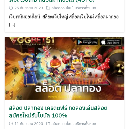
25 กันยายน 2023
สล็อตออนไลน์
,
บริการทั้งหมด
เว็บพนันออนไลน์ สล็อตเว็บใหญ่ สล็อตเว็บใหม่ สล็อตฝากออ
[…]
สล็อต ปลาทอง เครดิตฟรี ทดลองเล่นสล็อต
สมัครใหม่รับโบนัส 100%
11 กันยายน 2023
สล็อตออนไลน์
,
บริการทั้งหมด