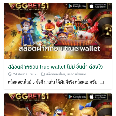
สล็อตฝากถอน true wallet ไม่มี ขั้นต่ำ ดียังไง
24 สิงหาคม 2023
สล็อตออนไลน์
,
บริการทั้งหมด
สล็อตออนไลน์ 5 ข้อดี น่าเล่น ได้เงินดีจริง สล็อตแมชชีน […]