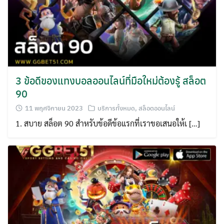
3 ข้อดีของแทงบอลออนไลน์ที่มือใหม่ต้องรู้ สล็อต
90
11 พฤศจิกายน 2023
บริการทั้งหมด
,
สล็อตออนไลน์
1. สบาย สล็อต 90 สำหรับข้อดีข้อแรกที่เราขอเสนอให้เ […]